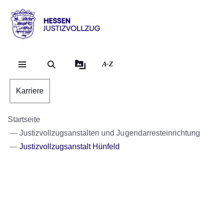
Direkt zum Kopf der S
Direkt zum Inhalt
Direkt zum Fuß der Se
Hessen
-
Justizvollzug
A-Z
Karriere
Startseite
Justizvollzugsanstalten und Jugendarresteinrichtung
Justizvollzugsanstalt Hünfeld