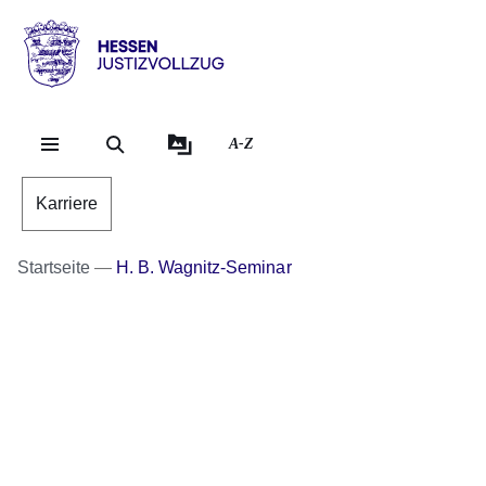
Direkt zum Kopf der S
Direkt zum Inhalt
Direkt zum Fuß der Se
Hessen
-
Justizvollzug
A-Z
Karriere
Startseite
H. B. Wagnitz-Seminar