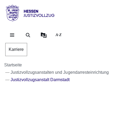
Direkt zum Kopf der S
Direkt zum Inhalt
Direkt zum Fuß der Se
Hessen
-
Justizvollzug
A-Z
Karriere
Startseite
Justizvollzugsanstalten und Jugendarresteinrichtung
Justizvollzugsanstalt Darmstadt