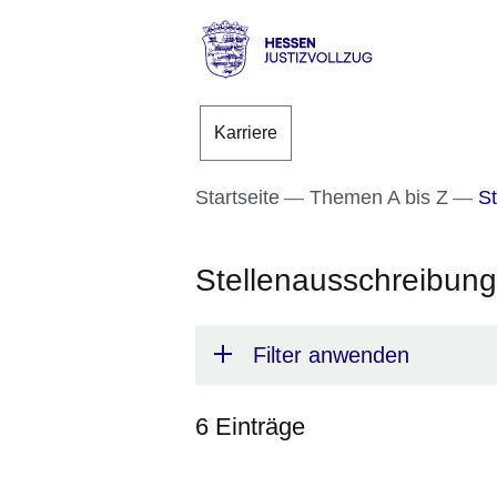
Direkt zum Kopf der S
Direkt zum Inhalt
Direkt zum Fuß der Se
Hessen
-
Karriere
Justizvollzug
Startseite
Themen A bis Z
St
Stellenausschreibun
Filter anwenden
6 Einträge