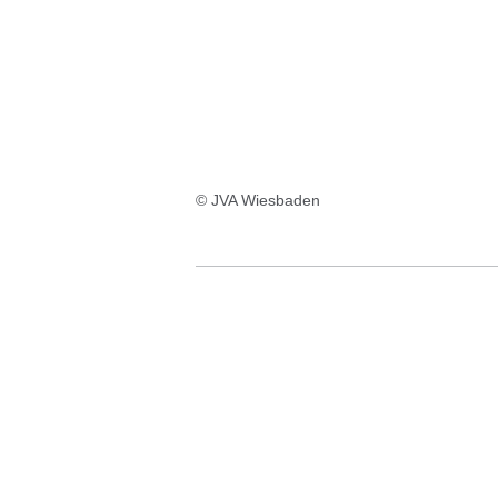
:6
Ergebnisse:
© JVA Wiesbaden