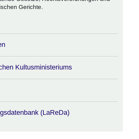
ischen Gerichte.
en
chen Kultusministeriums
ngsdatenbank (LaReDa)