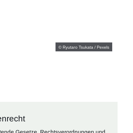
© Ryutaro Tsukata / Pexels
enrecht
eltende Gesetze, Rechtsverordnungen und