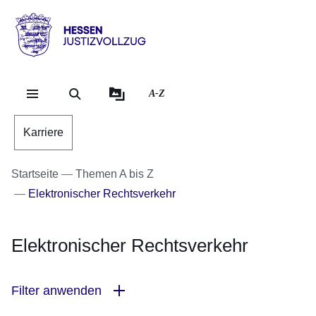
Direkt zum Kopf der Se
Direkt zum Inhalt
Direkt zum Fuß der Sei
Hessen
-
Justizvollzug
A-Z
Karriere
Startseite
Themen A bis Z
Elektronischer Rechtsverkehr
Elektronischer Rechtsverkehr
Filter anwenden