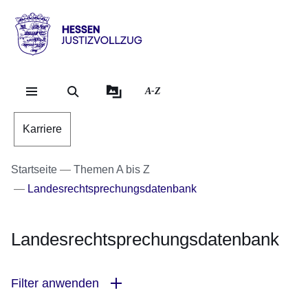
Direkt zum Kopf der Se
Direkt zum Inhalt
Direkt zum Fuß der Sei
Hessen
-
Justizvollzug
A-Z
Karriere
Startseite
Themen A bis Z
Landesrechtsprechungsdatenbank
Landesrechtsprechungsdatenbank
Filter anwenden