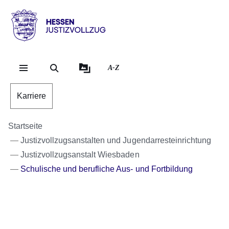
Direkt zum Kopf der Se
Direkt zum Inhalt
Direkt zum Fuß der Sei
Hessen
-
Justizvollzug
A-Z
Karriere
Startseite
Justizvollzugsanstalten und Jugendarresteinrichtung
Justizvollzugsanstalt Wiesbaden
Schulische und berufliche Aus- und Fortbildung