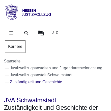
Direkt zum Kopf der Se
Direkt zum Inhalt
Direkt zum Fuß der Sei
Hessen
-
Justizvollzug
A-Z
Karriere
Startseite
Justizvollzugsanstalten und Jugendarresteinrichtung
Justizvollzugsanstalt Schwalmstadt
Zuständigkeit und Geschichte
JVA Schwalmstadt
Zuständigkeit und Geschichte der