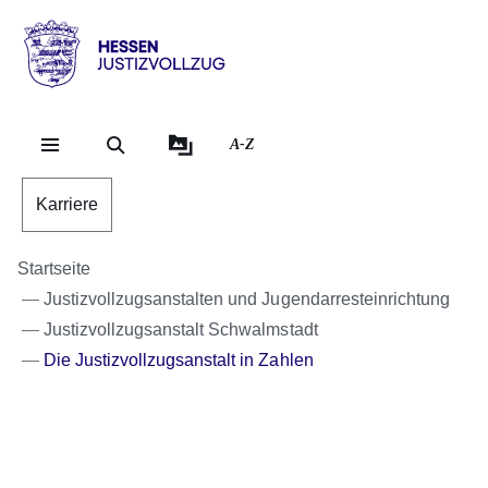
Direkt zum Kopf der Se
Direkt zum Inhalt
Direkt zum Fuß der Sei
Hessen
-
Justizvollzug
A-Z
Karriere
Startseite
Justizvollzugsanstalten und Jugendarresteinrichtung
Justizvollzugsanstalt Schwalmstadt
Die Justizvollzugsanstalt in Zahlen