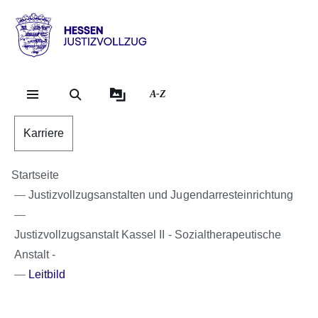
Direkt zum Kopf der Se
Direkt zum Inhalt
Direkt zum Fuß der Sei
Hessen
-
Justizvollzug
A-Z
Karriere
Startseite
Justizvollzugsanstalten und Jugendarresteinrichtung
Justizvollzugsanstalt Kassel II - Sozialtherapeutische
Anstalt -
Leitbild