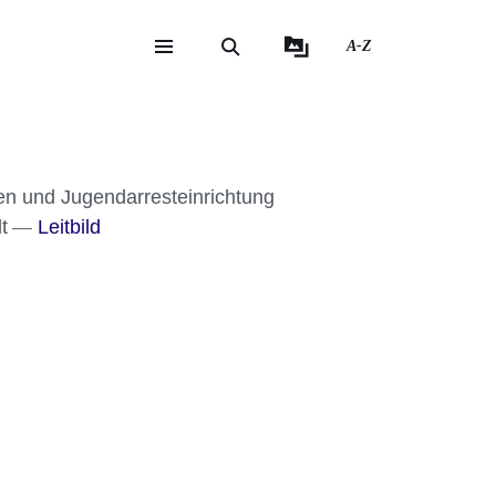
A-Z
eite
ite
ten und Jugendarresteinrichtung
t
Leitbild