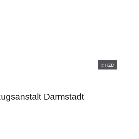
© HZD
lzugsanstalt Darmstadt